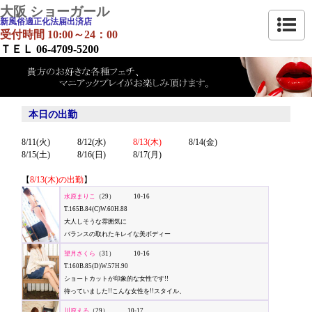
大阪 ショーガール
新風俗適正化法届出済店
受付時間 10:00～24：00
ＴＥＬ 06-4709-5200
本日の出勤
8/11(火)
8/12(水)
8/13(木)
8/14(金)
8/15(土)
8/16(日)
8/17(月)
【
8/13(木)の出勤
】
水原まりこ
（29） 10-16
T.165B.84(C)W.60H.88
大人しそうな雰囲気に
バランスの取れたキレイな美ボディー
望月さくら
（31） 10-16
T.160B.85(D)W.57H.90
ショートカットが印象的な女性です!!
待っていました!!こんな女性を!!スタイル、
川原える
（29） 10-17