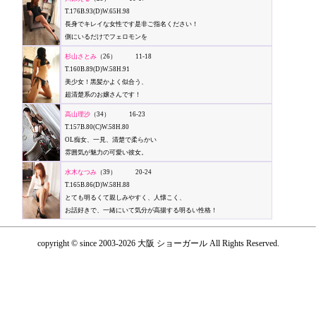
T.176B.93(D)W.65H.98
長身でキレイな女性です是非ご指名ください！
側にいるだけでフェロモンを
杉山さとみ
（26） 11-18
T.160B.89(D)W.58H.91
美少女！黒髪かよく似合う、
超清楚系のお嬢さんです！
高山理沙
（34） 16-23
T.157B.80(C)W.58H.80
OL痴女、一見、清楚で柔らかい
雰囲気が魅力の可愛い彼女。
水木なつみ
（39） 20-24
T.165B.86(D)W.58H.88
とても明るくて親しみやすく、人懐こく、
お話好きで、一緒にいて気分が高揚する明るい性格！
copyright © since 2003-2026 大阪 ショーガール All Rights Reserved.