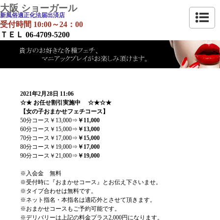
大阪 ショーガール
新風俗適正化法届出済店
受付時間 10:00～24：00
ＴＥＬ 06-4709-5200
2021年2月28日 11:06
☆★ お任せ割引実施中 ☆★☆★
【女の子おまかせフェチコース】
50分コース￥13,000⇒
￥11,000
60分コース￥15,000⇒
￥13,000
70分コース￥17,000⇒
￥15,000
80分コース￥19,000⇒
￥17,000
90分コース￥21,000⇒
￥19,000
※入会金 無料
※受付時に『おまかせコース』とお伝え下さいませ。
※タイプ合わせは無料です。
※ネット指名・本指名は適応外とさせて頂きます。
※おまかせコースもご予約可能です。
※デリバリーは上記の料金プラス2,000円になります。